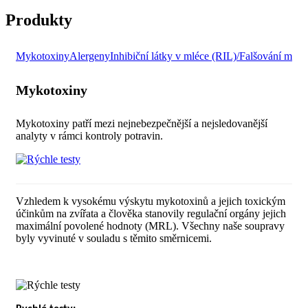
Produkty
Mykotoxiny
Alergeny
Inhibiční látky v mléce (RIL)/Falšování mlék
Mykotoxiny
Mykotoxiny patří mezi nejnebezpečnější a nejsledovanější
analyty v rámci kontroly potravin.
Vzhledem k vysokému výskytu mykotoxinů a jejich toxickým
účinkům na zvířata a člověka stanovily regulační orgány jejich
maximální povolené hodnoty (MRL). Všechny naše soupravy
byly vyvinuté v souladu s těmito směrnicemi.