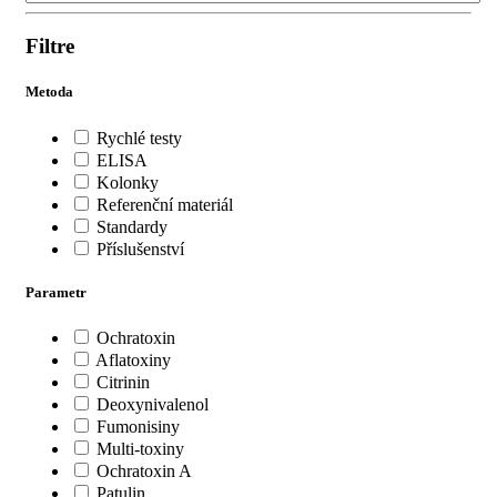
Filtre
Metoda
Rychlé testy
ELISA
Kolonky
Referenční materiál
Standardy
Příslušenství
Parametr
Ochratoxin
Aflatoxiny
Citrinin
Deoxynivalenol
Fumonisiny
Multi-toxiny
Ochratoxin A
Patulin