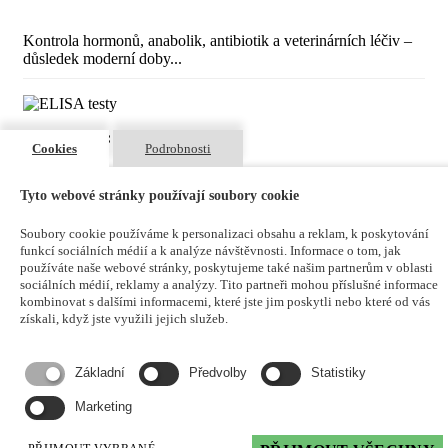
Kontrola hormonů, anabolik, antibiotik a veterinárních léčiv –
důsledek moderní doby...
ELISA testy:
Cookies
Podrobnosti
kvantitativní stanovení
analýza jednotlivých antibiotik nebo celých skupin
Tyto webové stránky používají soubory cookie
analýza hormonů, anabolik a veterinárních léčiv
aplikace pro různé matrice
Soubory cookie používáme k personalizaci obsahu a reklam, k poskytování
testy od renomovaných výrobců
R-Biopharm
funkcí sociálních médií a k analýze návštěvnosti. Informace o tom, jak
a
EuroProxima
používáte naše webové stránky, poskytujeme také našim partnerům v oblasti
sociálních médií, reklamy a analýzy. Tito partneři mohou příslušné informace
kombinovat s dalšími informacemi, které jste jim poskytli nebo které od vás
získali, když jste využili jejich služeb.
Premi®Test:
Základní
Předvolby
Statistiky
kvalitativní stanovení širokého spektra ATB založené
na inhibici mikrobiálního růstu
Marketing
rychlá a jednoduchá manipulace
nevyžaduje složité lab. vybavení