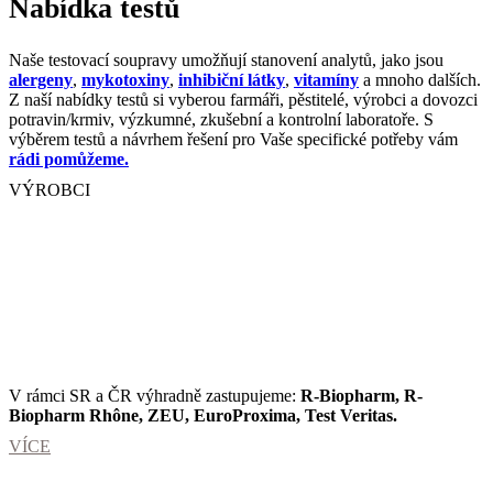
Nabídka testů
Naše testovací soupravy umožňují stanovení analytů, jako jsou
alergeny
,
mykotoxiny
,
inhibiční látky
,
vitamíny
a mnoho dalších.
Z naší nabídky testů si vyberou farmáři, pěstitelé, výrobci a dovozci
potravin/krmiv, výzkumné, zkušební a kontrolní laboratoře. S
výběrem testů a návrhem řešení pro Vaše specifické potřeby vám
rádi pomůžeme.
VÝROBCI
V rámci SR a ČR výhradně zastupujeme:
R-Biopharm, R-
Biopharm Rhône, ZEU, EuroProxima, Test Veritas.
VÍCE