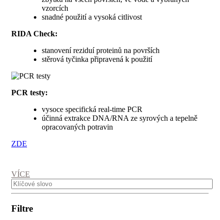
vzorcích
snadné použití a vysoká citlivost
RIDA Check:
stanovení reziduí proteinů na površích
stěrová tyčinka připravená k použití
PCR testy:
vysoce specifická real-time PCR
účinná extrakce DNA/RNA ze syrových a tepelně
opracovaných potravin
ZDE
VÍCE
Filtre