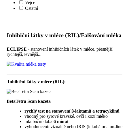
Vejce
Ostatní
Inhibiční látky v mléce (RIL)/Falšování mléka
ECLIPSE
- stanovení inhibičních látek v mléce, přesnější,
rychlejší, levnější...
Inhibiční látky v mléce (RIL):
BetaTetra Scan kazeta
rychlý test na stanovení β-laktamů a tetracyklinů
vhodný pro syrové kravské, ovčí i kozí mléko
inkubační doba
6 minut
vyhodnocení: vizuálně nebo IRIS (inkubátor a on-line