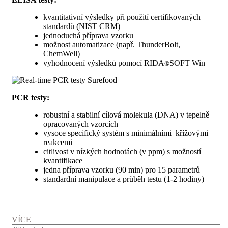
kvantitativní výsledky při použití certifikovaných
standardů (NIST CRM)
jednoduchá příprava vzorku
možnost automatizace (např. ThunderBolt,
ChemWell)
vyhodnocení výsledků pomocí RIDA
SOFT Win
®
PCR testy:
robustní a stabilní cílová molekula (DNA) v tepelně
opracovaných vzorcích
vysoce specifický systém s minimálními křížovými
reakcemi
citlivost v nízkých hodnotách (v ppm) s možností
kvantifikace
jedna příprava vzorku (90 min) pro 15 parametrů
standardní manipulace a průběh testu (1-2 hodiny)
VÍCE