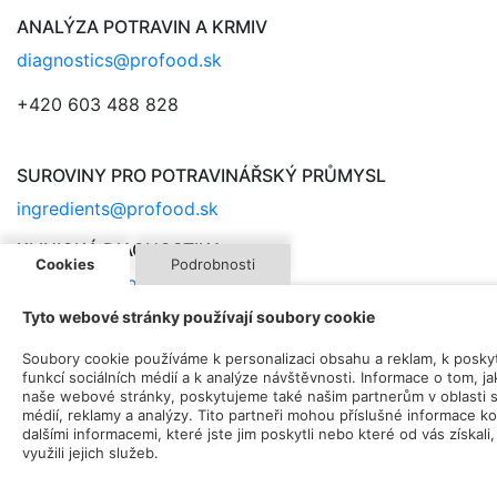
ANALÝZA POTRAVIN A KRMIV
diagnostics@profood.sk
+420 603 488 828
SUROVINY PRO POTRAVINÁŘSKÝ PRŮMYSL
ingredients@profood.sk
KLINICKÁ DIAGNOSTIKA
Cookies
Podrobnosti
clinical@profood.sk
Tyto webové stránky používají soubory cookie
ADRESA
Soubory cookie používáme k personalizaci obsahu a reklam, k posky
JEMO TRADING, spol. s r.o.
funkcí sociálních médií a k analýze návštěvnosti. Informace o tom, j
naše webové stránky, poskytujeme také našim partnerům v oblasti s
Topoľová 18
médií, reklamy a analýzy. Tito partneři mohou příslušné informace k
811 04 Bratislava
dalšími informacemi, které jste jim poskytli nebo které od vás získali,
využili jejich služeb.
Slovenská republika