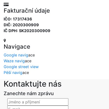
Fakturační údaje
IČO: 17317436
DIČ: 2020300909
IČ DPH: SK2020300909
Navigace
Google navig
ace
Waze navig
ace
Google street view
Pěší navig
ace
Kontaktujte nás
Zanechte nám zprávu