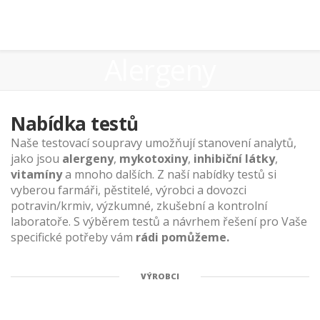
Alergeny
Nabídka testů
Naše testovací soupravy umožňují stanovení analytů,
jako jsou
alergeny
,
mykotoxiny
,
inhibiční látky
,
vitamíny
a mnoho dalších. Z naší nabídky testů si
vyberou farmáři, pěstitelé, výrobci a dovozci
potravin/krmiv, výzkumné, zkušební a kontrolní
laboratoře. S výběrem testů a návrhem řešení pro Vaše
specifické potřeby vám
rádi pomůžeme.
VÝROBCI