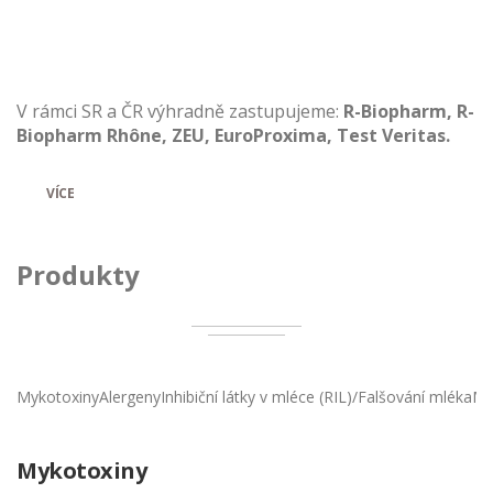
V rámci SR a ČR výhradně zastupujeme:
R-Biopharm, R-
Biopharm Rhône, ZEU, EuroProxima, Test Veritas.
VÍCE
Produkty
Mykotoxiny
Alergeny
Inhibiční látky v mléce (RIL)/Falšování mléka
Mi
Mykotoxiny