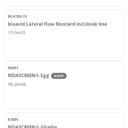
BLH703-15
bioavid Lateral Flow Mustard incl.Hook line
15 testů
R6411
RIDASCREEN® Egg
NOVÉ!
96 jamek
R7001
RIDASCREEN® Gliadin