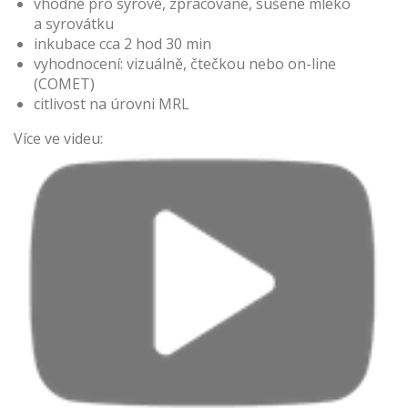
vhodné pro syrové, zpracované, sušené mléko
a syrovátku
inkubace cca 2 hod 30 min
vyhodnocení: vizuálně, čtečkou nebo on-line
(COMET)
citlivost na úrovni MRL
Více ve videu: