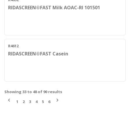
RIDASCREEN®FAST Milk AOAC-RI 101501
R4612
RIDASCREEN®FAST Casein
Showing
33
to
48
of
90
results
1
2
3
4
5
6