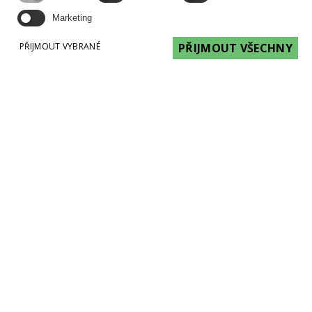
Marketing
PŘIJMOUT VYBRANÉ
PŘIJMOUT VŠECHNY
Kontrola hygieny a sanitace:
Lumitester SMART:
rychlá detekce potravinových a mikrobiologických
zbytků na všech površích, ve vodě a vybraných