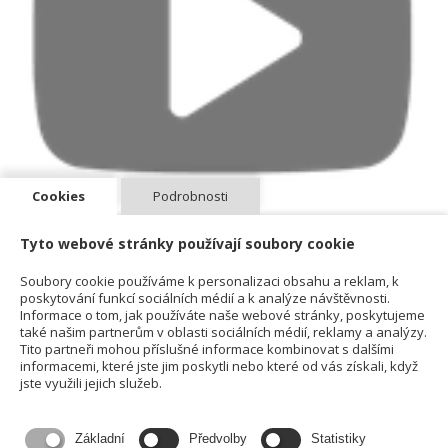
Cookies
Podrobnosti
Tyto webové stránky používají soubory cookie
Soubory cookie používáme k personalizaci obsahu a reklam, k
Compact Dry:
poskytování funkcí sociálních médií a k analýze návštěvnosti.
Informace o tom, jak používáte naše webové stránky, poskytujeme
hotová živná média
také našim partnerům v oblasti sociálních médií, reklamy a analýzy.
Tito partneři mohou příslušné informace kombinovat s dalšími
kontrola surovin a prostředí (ve spojení se stěrem)
informacemi, které jste jim poskytli nebo které od vás získali, když
široká nabídka pro různé mikroorganismy
jste využili jejich služeb.
vhodné pro výrobce potravin
Ukázka ve videu:
Základní
Předvolby
Statistiky