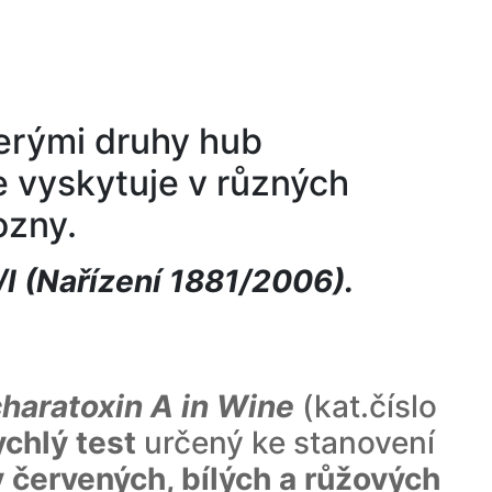
erými druhy hub
e vyskytuje v různých
ozny.
/l (Nařízení 1881/2006).
haratoxin A in Wine
(kat.číslo
ychlý test
určený ke stanovení
 červených, bílých a růžových