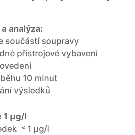
 a analýza:
e součástí soupravy
dné přístrojové vybavení
ovedení
ůběhu 10 minut
tání výsledků
 1 μg/l
edek ˂ 1 μg/l