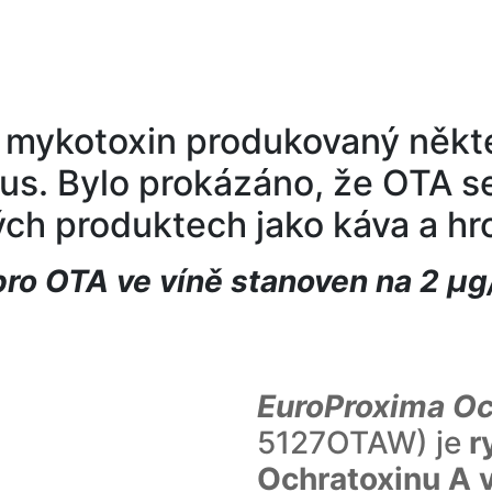
e mykotoxin produkovaný někt
llus. Bylo prokázáno, že OTA s
ných produktech jako káva a hr
pro OTA ve víně stanoven na 2 μg
EuroProxima Oc
5127OTAW) je
r
Ochratoxinu A v