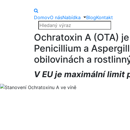
Domov
O nás
Nabídka
Blog
Kontakt
Ochratoxin A (OTA) j
Penicillium a Aspergi
obilovinách a rostlin
V EU je maximální limit 