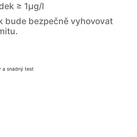
edek ≥ 1μg/l
ek bude bezpečně vyhovovat
mitu.