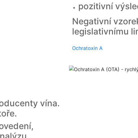
pozitivní výsl
Negativní vzor
legislativnímu li
Ochratoxin A
roducenty vína.
toře.
rovedení,
analýzu.