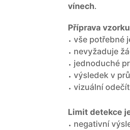
vínech
.
Příprava vzorku
vše potřebné j
nevyžaduje žá
jednoduché pr
výsledek v pr
vizuální odečí
Limit detekce je
negativní výsl