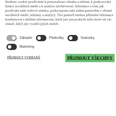
Soubory cookie používáme k personalizaci obsahu a reklam, k poskytování
Analýza potravin a krmiv
funkcí sociálních médií a k analýze návštěvnosti. Informace o tom, jak
používáte naše webové stránky, poskytujeme také našim partnerům v oblasti
Unikátní testovací systém umožní rychle stanovení patogenů.
sociálních médií, reklamy a analýzy. Tito partneři mohou příslušné informace
kombinovat s dalšími informacemi, které jste jim poskytli nebo které od vás
získali, když jste využili jejich služeb.
Showing
19
to
24
of
24
results
Základní
Předvolby
Statistiky
1
2
3
Marketing
Kontakty
PŘIJMOUT VYBRANÉ
PŘIJMOUT VŠECHNY
OFFICE
+421 (2) 54 65 17 21
office@profood.sk
ANALÝZA POTRAVIN A KRMIV
diagnostics@profood.sk
+420 603 488 828