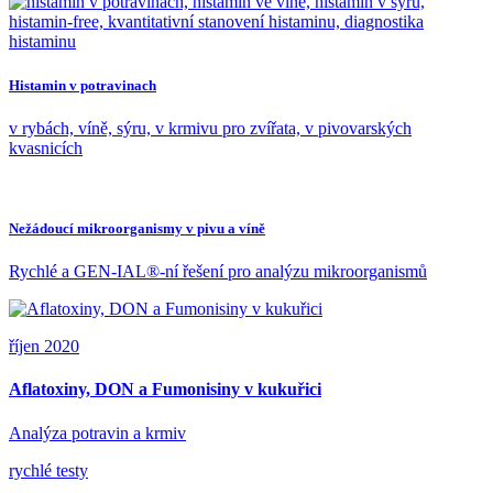
Histamin v potravinach
v rybách, víně, sýru, v krmivu pro zvířata, v pivovarských
kvasnicích
Nežádoucí mikroorganismy v pivu a víně
Rychlé a GEN-IAL®-ní řešení pro analýzu mikroorganismů
říjen 2020
Aflatoxiny, DON a Fumonisiny v kukuřici
Analýza potravin a krmiv
rychlé testy